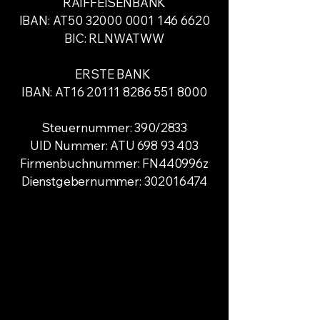
RAIFFEISENBANK
IBAN: AT50 32000 0001 146 6620
BIC: RLNWATWW
ERSTE BANK
IBAN: AT16 20111 8286 551 8000
Steuernummer: 390/2833
UID Nummer: ATU 698 93 403
Firmenbuchnummer: FN440996z
Dienstgebernummer: 302016474
 PÜR
 PÜR