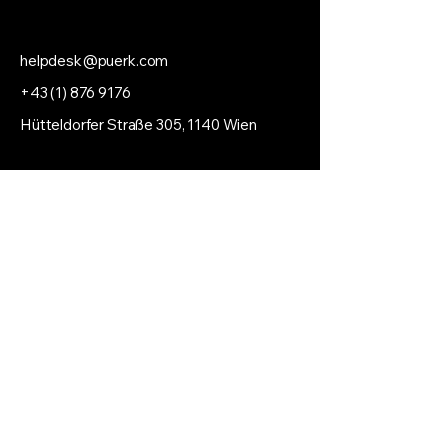
helpdesk@puerk.com
+43 (1) 876 9176
Hütteldorfer Straße 305, 1140 Wien
Datenschutzerklärung
Impressum
AGB
Jobs
Fernwartung